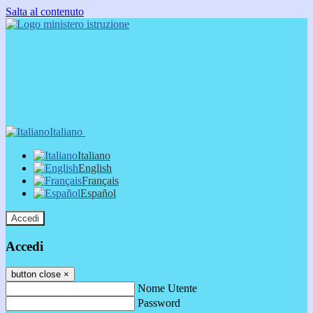
Salta al contenuto
Italiano
Italiano
English
Français
Español
Accedi
Accedi
button close
×
Nome Utente
Password