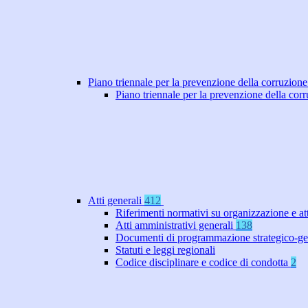
Piano triennale per la prevenzione della corruzione
Piano triennale per la prevenzione della co
Atti generali
412
Riferimenti normativi su organizzazione e at
Atti amministrativi generali
138
Documenti di programmazione strategico-ge
Statuti e leggi regionali
Codice disciplinare e codice di condotta
2