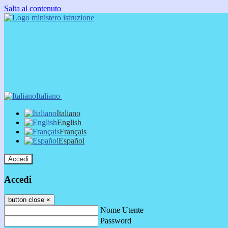
Salta al contenuto
Italiano
Italiano
English
Français
Español
Accedi
Accedi
button close
×
Nome Utente
Password