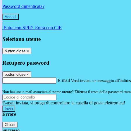
Password dimenticata?
-
Entra con SPID
Entra con CIE
Seleziona utente
button close
×
Recupero password
button close
×
E-mail
Verrà inviato un messaggio all'indirizz
Non hai una e-mail associata al nome utente? Effettua il reset della password tram
E-mail inviata, si prega di controllare la casella di posta elettronica!
Errore
Chiudi
Successo