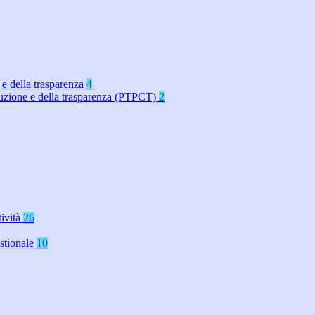
 e della trasparenza
4
rruzione e della trasparenza (PTPCT)
2
tività
26
stionale
10