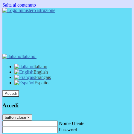
Salta al contenuto
Italiano
Italiano
English
Français
Español
Accedi
Accedi
button close
×
Nome Utente
Password