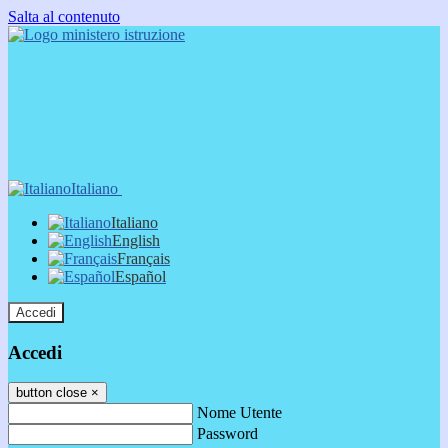
Salta al contenuto
Italiano
Italiano
English
Français
Español
Accedi
Accedi
button close
×
Nome Utente
Password