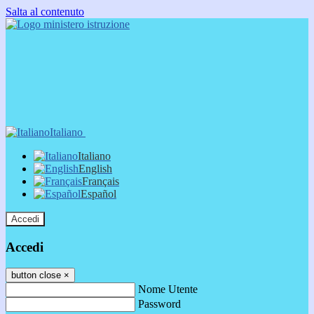
Salta al contenuto
Italiano
Italiano
English
Français
Español
Accedi
Accedi
button close
×
Nome Utente
Password