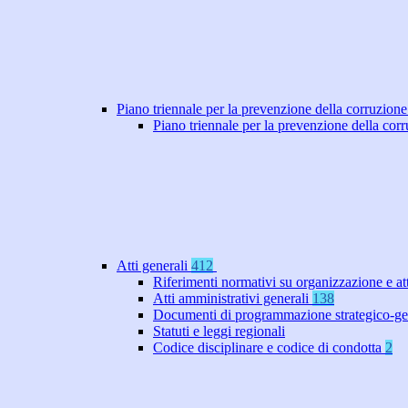
Piano triennale per la prevenzione della corruzione
Piano triennale per la prevenzione della co
Atti generali
412
Riferimenti normativi su organizzazione e at
Atti amministrativi generali
138
Documenti di programmazione strategico-ge
Statuti e leggi regionali
Codice disciplinare e codice di condotta
2