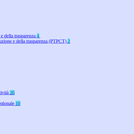
 e della trasparenza
4
rruzione e della trasparenza (PTPCT)
2
tività
26
stionale
10