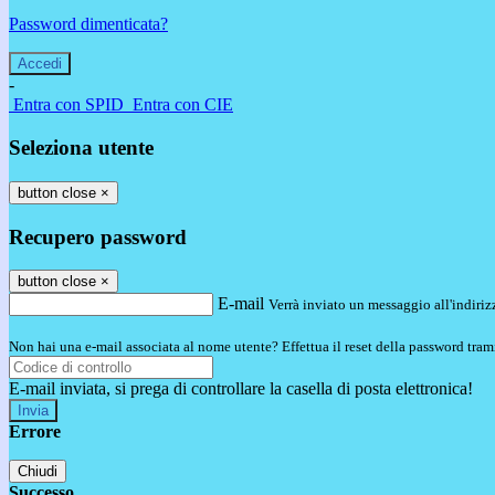
Password dimenticata?
-
Entra con SPID
Entra con CIE
Seleziona utente
button close
×
Recupero password
button close
×
E-mail
Verrà inviato un messaggio all'indirizz
Non hai una e-mail associata al nome utente? Effettua il reset della password tram
E-mail inviata, si prega di controllare la casella di posta elettronica!
Errore
Chiudi
Successo