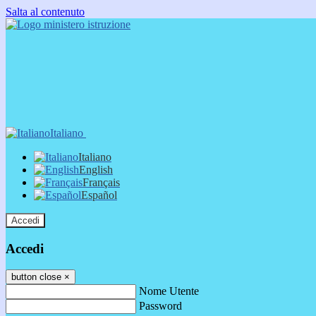
Salta al contenuto
Italiano
Italiano
English
Français
Español
Accedi
Accedi
button close
×
Nome Utente
Password