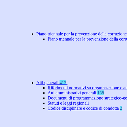
Piano triennale per la prevenzione della corruzione
Piano triennale per la prevenzione della co
Atti generali
412
Riferimenti normativi su organizzazione e at
Atti amministrativi generali
138
Documenti di programmazione strategico-ge
Statuti e leggi regionali
Codice disciplinare e codice di condotta
2