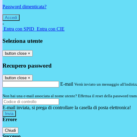
Password dimenticata?
-
Entra con SPID
Entra con CIE
Seleziona utente
button close
×
Recupero password
button close
×
E-mail
Verrà inviato un messaggio all'indirizz
Non hai una e-mail associata al nome utente? Effettua il reset della password tram
E-mail inviata, si prega di controllare la casella di posta elettronica!
Errore
Chiudi
Successo