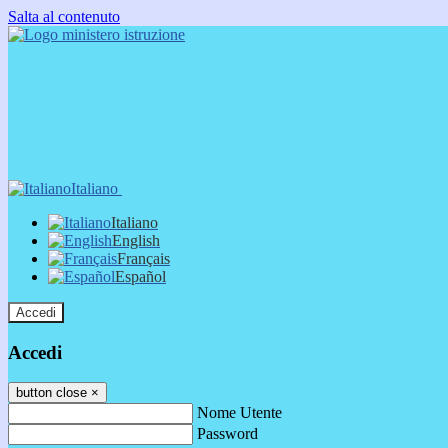
Salta al contenuto
Italiano
Italiano
English
Français
Español
Accedi
Accedi
button close
×
Nome Utente
Password