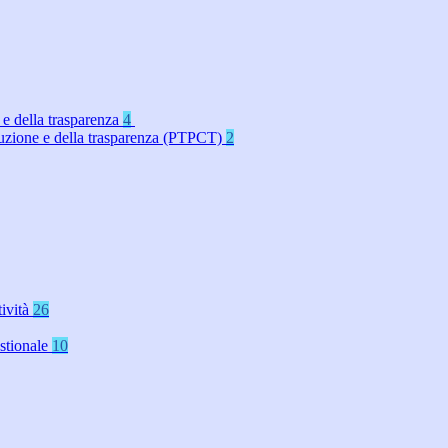
 e della trasparenza
4
rruzione e della trasparenza (PTPCT)
2
tività
26
stionale
10