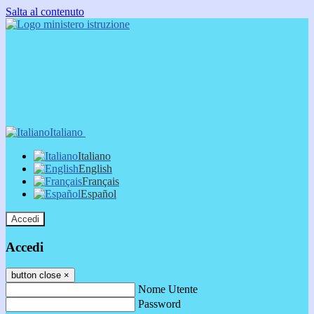
Salta al contenuto
Italiano
Italiano
English
Français
Español
Accedi
Accedi
button close
×
Nome Utente
Password