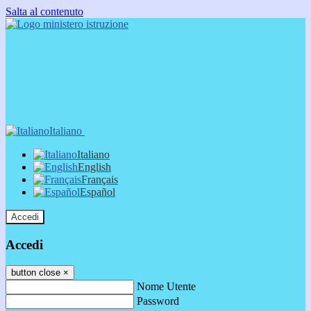
Salta al contenuto
Italiano
Italiano
English
Français
Español
Accedi
Accedi
button close
×
Nome Utente
Password