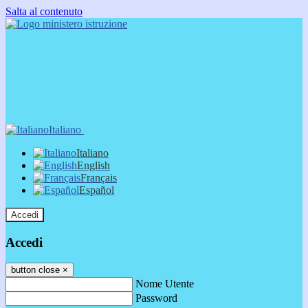
Salta al contenuto
Italiano
Italiano
English
Français
Español
Accedi
Accedi
button close
×
Nome Utente
Password