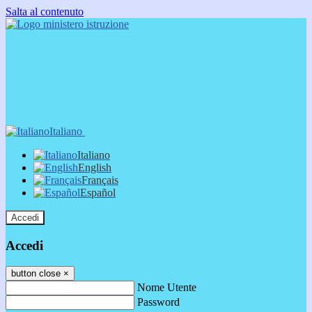
Salta al contenuto
Italiano
Italiano
English
Français
Español
Accedi
Accedi
button close
×
Nome Utente
Password