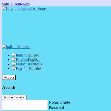
Salta al contenuto
Italiano
Italiano
English
Français
Español
Accedi
Accedi
button close
×
Nome Utente
Password