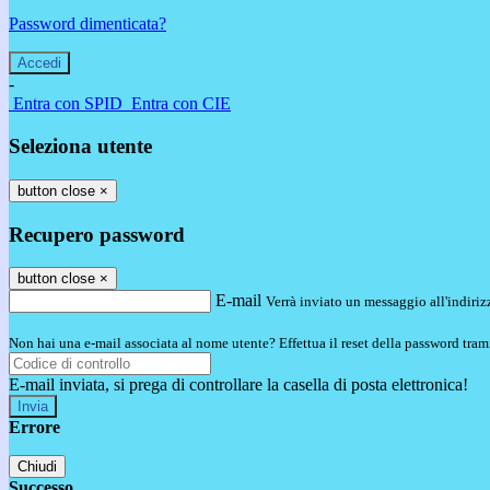
Password dimenticata?
-
Entra con SPID
Entra con CIE
Seleziona utente
button close
×
Recupero password
button close
×
E-mail
Verrà inviato un messaggio all'indirizz
Non hai una e-mail associata al nome utente? Effettua il reset della password tram
E-mail inviata, si prega di controllare la casella di posta elettronica!
Errore
Chiudi
Successo