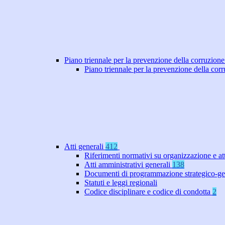
Piano triennale per la prevenzione della corruzione
Piano triennale per la prevenzione della co
Atti generali
412
Riferimenti normativi su organizzazione e at
Atti amministrativi generali
138
Documenti di programmazione strategico-ge
Statuti e leggi regionali
Codice disciplinare e codice di condotta
2