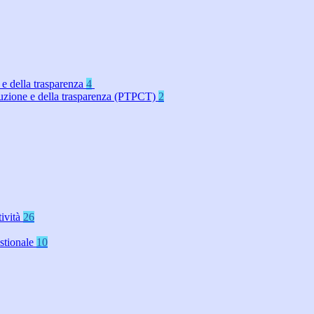
 e della trasparenza
4
rruzione e della trasparenza (PTPCT)
2
tività
26
stionale
10