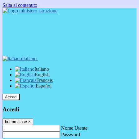
Salta al contenuto
Italiano
Italiano
English
Français
Español
Accedi
Accedi
button close
×
Nome Utente
Password