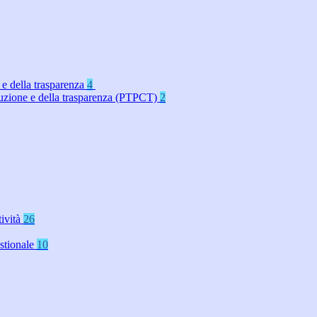
 e della trasparenza
4
rruzione e della trasparenza (PTPCT)
2
tività
26
stionale
10