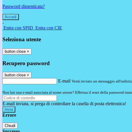
Password dimenticata?
-
Entra con SPID
Entra con CIE
Seleziona utente
button close
×
Recupero password
button close
×
E-mail
Verrà inviato un messaggio all'indirizz
Non hai una e-mail associata al nome utente? Effettua il reset della password tram
E-mail inviata, si prega di controllare la casella di posta elettronica!
Errore
Chiudi
Successo