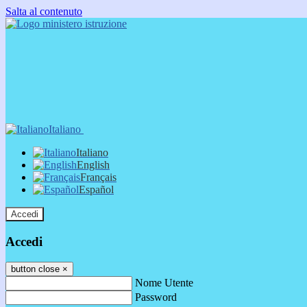
Salta al contenuto
Italiano
Italiano
English
Français
Español
Accedi
Accedi
button close
×
Nome Utente
Password