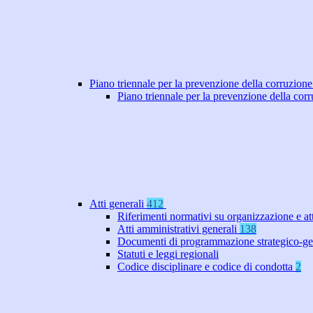
Piano triennale per la prevenzione della corruzione
Piano triennale per la prevenzione della co
Atti generali
412
Riferimenti normativi su organizzazione e at
Atti amministrativi generali
138
Documenti di programmazione strategico-ge
Statuti e leggi regionali
Codice disciplinare e codice di condotta
2