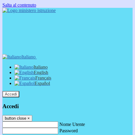
Salta al contenuto
Italiano
Italiano
English
Français
Español
Accedi
Accedi
button close
×
Nome Utente
Password