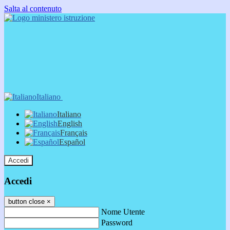
Salta al contenuto
Italiano
Italiano
English
Français
Español
Accedi
Accedi
button close
×
Nome Utente
Password