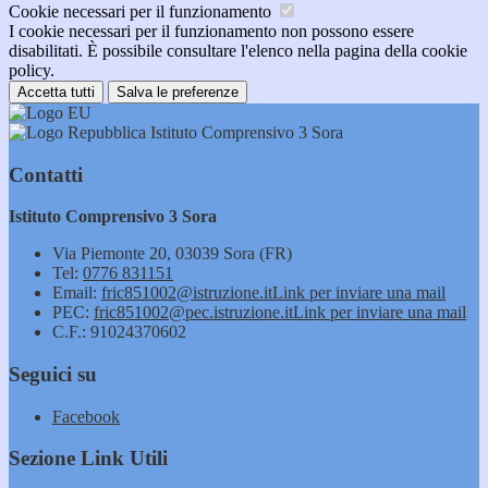
Cookie necessari per il funzionamento
I cookie necessari per il funzionamento non possono essere
disabilitati. È possibile consultare l'elenco nella pagina della cookie
policy.
Accetta tutti
Salva le preferenze
Istituto Comprensivo 3 Sora
Contatti
Istituto Comprensivo 3 Sora
Via Piemonte 20, 03039 Sora (FR)
Tel:
0776 831151
Email:
fric851002@istruzione.it
Link per inviare una mail
PEC:
fric851002@pec.istruzione.it
Link per inviare una mail
C.F.: 91024370602
Seguici su
Facebook
Sezione Link Utili