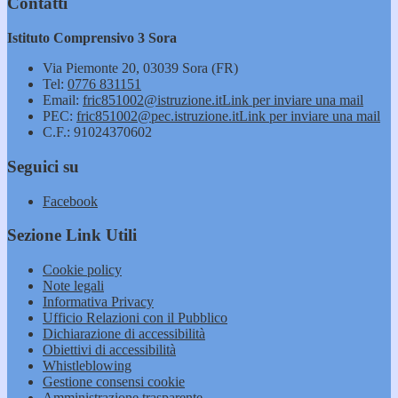
Contatti
Istituto Comprensivo 3 Sora
Via Piemonte 20, 03039 Sora (FR)
Tel:
0776 831151
Email:
fric851002@istruzione.it
Link per inviare una mail
PEC:
fric851002@pec.istruzione.it
Link per inviare una mail
C.F.: 91024370602
Seguici su
Facebook
Sezione Link Utili
Cookie policy
Note legali
Informativa Privacy
Ufficio Relazioni con il Pubblico
Dichiarazione di accessibilità
Obiettivi di accessibilità
Whistleblowing
Gestione consensi cookie
Amministrazione trasparente