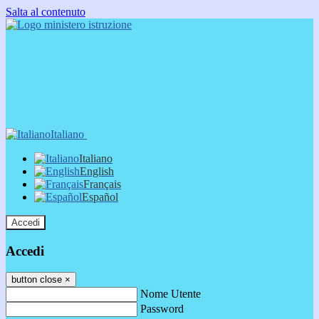
Salta al contenuto
Italiano
Italiano
English
Français
Español
Accedi
Accedi
button close
×
Nome Utente
Password