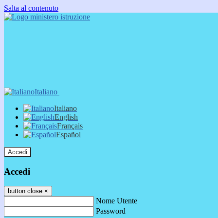
Salta al contenuto
Italiano
Italiano
English
Français
Español
Accedi
Accedi
button close
×
Nome Utente
Password