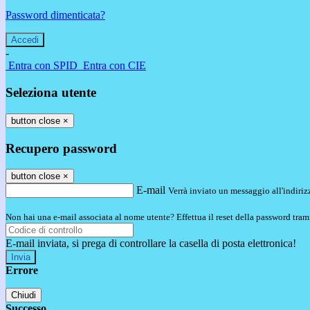
Password dimenticata?
-
Entra con SPID
Entra con CIE
Seleziona utente
button close
×
Recupero password
button close
×
E-mail
Verrà inviato un messaggio all'indirizz
Non hai una e-mail associata al nome utente? Effettua il reset della password tram
E-mail inviata, si prega di controllare la casella di posta elettronica!
Errore
Chiudi
Successo