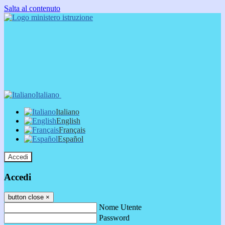
Salta al contenuto
Italiano
Italiano
English
Français
Español
Accedi
Accedi
button close
×
Nome Utente
Password