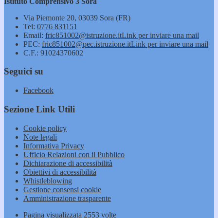
Istituto Comprensivo 3 Sora
Via Piemonte 20, 03039 Sora (FR)
Tel:
0776 831151
Email:
fric851002@istruzione.it
Link per inviare una mail
PEC:
fric851002@pec.istruzione.it
Link per inviare una mail
C.F.: 91024370602
Seguici su
Facebook
Sezione Link Utili
Cookie policy
Note legali
Informativa Privacy
Ufficio Relazioni con il Pubblico
Dichiarazione di accessibilità
Obiettivi di accessibilità
Whistleblowing
Gestione consensi cookie
Amministrazione trasparente
Pagina visualizzata
2553
volte