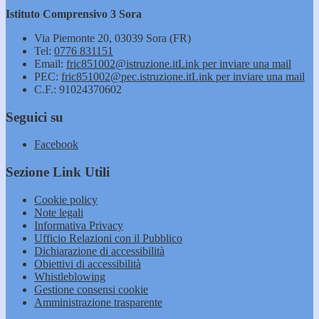
Istituto Comprensivo 3 Sora
Via Piemonte 20, 03039 Sora (FR)
Tel:
0776 831151
Email:
fric851002@istruzione.it
Link per inviare una mail
PEC:
fric851002@pec.istruzione.it
Link per inviare una mail
C.F.: 91024370602
Seguici su
Facebook
Sezione Link Utili
Cookie policy
Note legali
Informativa Privacy
Ufficio Relazioni con il Pubblico
Dichiarazione di accessibilità
Obiettivi di accessibilità
Whistleblowing
Gestione consensi cookie
Amministrazione trasparente