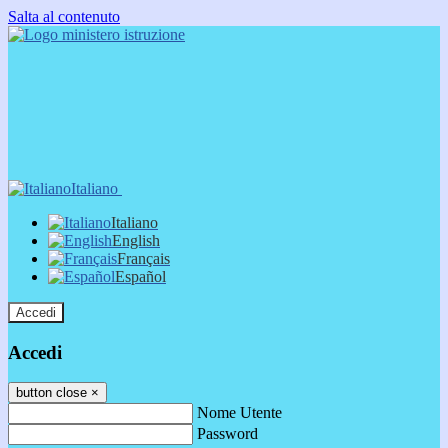
Salta al contenuto
Italiano
Italiano
English
Français
Español
Accedi
Accedi
button close
×
Nome Utente
Password