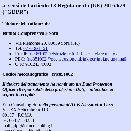
ai sensi dell'articolo 13 Regolamento (UE) 2016/679
("GDPR")
Titolare del trattamento
Istituto Comprensivo 3 Sora
Via Piemonte 20, 03039 Sora (FR)
Tel:
0776 831151
Email:
fric851002@istruzione.it
Link per inviare una mail
PEC:
fric851002@pec.istruzione.it
Link per inviare una mail
C.F.: 91024370602
Codice meccanografico: fric851002
Il titolare del trattamento ha nominato un Data Protection
Officer (Responsabile della protezione Dati) contattabile ai
seguenti recapiti:
Edu Consulting Srl
nella persona di AVV. Alessandra Lezzi
Via XX Settembre n.118
00187 - ROMA
tel. 06-87153238
mail:gdpr@educonsulting.it
pec: educonsulting@pec.it