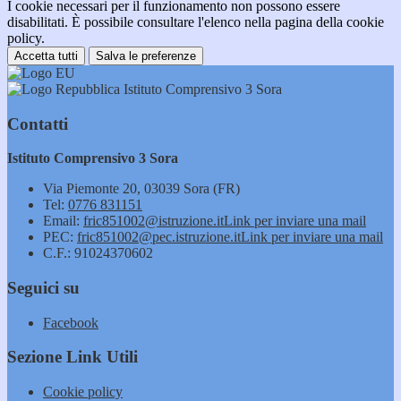
I cookie necessari per il funzionamento non possono essere
disabilitati. È possibile consultare l'elenco nella pagina della cookie
policy.
Accetta tutti
Salva le preferenze
Istituto Comprensivo 3 Sora
Contatti
Istituto Comprensivo 3 Sora
Via Piemonte 20, 03039 Sora (FR)
Tel:
0776 831151
Email:
fric851002@istruzione.it
Link per inviare una mail
PEC:
fric851002@pec.istruzione.it
Link per inviare una mail
C.F.: 91024370602
Seguici su
Facebook
Sezione Link Utili
Cookie policy