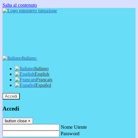
Salta al contenuto
Italiano
Italiano
English
Français
Español
Accedi
Accedi
button close
×
Nome Utente
Password