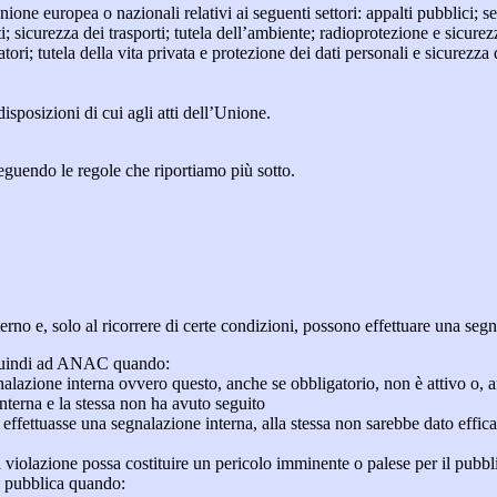
Unione europea o nazionali relativi ai seguenti settori: appalti pubblici; s
; sicurezza dei trasporti; tutela dell’ambiente; radioprotezione e sicurez
ri; tutela della vita privata e protezione dei dati personali e sicurezza de
isposizioni di cui agli atti dell’Unione.
seguendo le regole che riportiamo più sotto.
 interno e, solo al ricorrere di certe condizioni, possono effettuare una s
o quindi ad ANAC quando:
gnalazione interna ovvero questo, anche se obbligatorio, non è attivo o, 
nterna e la stessa non ha avuto seguito
e effettuasse una segnalazione interna, alla stessa non sarebbe dato eff
 violazione possa costituire un pericolo imminente o palese per il pubbl
e pubblica quando: