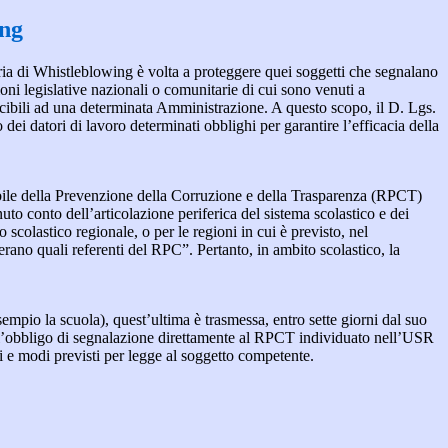
ing
ia di Whistleblowing è volta a proteggere quei soggetti che segnalano
ioni legislative nazionali o comunitarie di cui sono venuti a
ibili ad una determinata Amministrazione. A questo scopo, il D. Lgs.
dei datori di lavoro determinati obblighi per garantire l’efficacia della
sabile della Prevenzione della Corruzione e della Trasparenza (RPCT)
to conto dell’articolazione periferica del sistema scolastico e dei
o scolastico regionale, o per le regioni in cui è previsto, nel
perano quali referenti del RPC”. Pertanto, in ambito scolastico, la
mpio la scuola), quest’ultima è trasmessa, entro sette giorni dal suo
o l’obbligo di segnalazione direttamente al RPCT individuato nell’USR
pi e modi previsti per legge al soggetto competente.