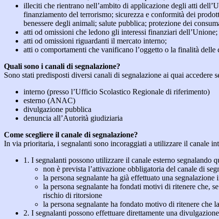
illeciti che rientrano nell’ambito di applicazione degli atti dell’
finanziamento del terrorismo; sicurezza e conformità dei prodotti
benessere degli animali; salute pubblica; protezione dei consumato
atti od omissioni che ledono gli interessi finanziari dell’Unione;
atti od omissioni riguardanti il mercato interno;
atti o comportamenti che vanificano l’oggetto o la finalità delle d
Quali sono i canali di segnalazione?
Sono stati predisposti diversi canali di segnalazione ai quai accedere 
interno (presso l’Ufficio Scolastico Regionale di riferimento)
esterno (ANAC)
divulgazione pubblica
denuncia all’Autorità giudiziaria
Come scegliere il canale di segnalazione?
In via prioritaria, i segnalanti sono incoraggiati a utilizzare il canale
1. I segnalanti possono utilizzare il canale esterno segnaland
non è prevista l’attivazione obbligatoria del canale di se
la persona segnalante ha già effettuato una segnalazione i
la persona segnalante ha fondati motivi di ritenere che, s
rischio di ritorsione
la persona segnalante ha fondato motivo di ritenere che la
2. I segnalanti possono effettuare direttamente una divulgazion