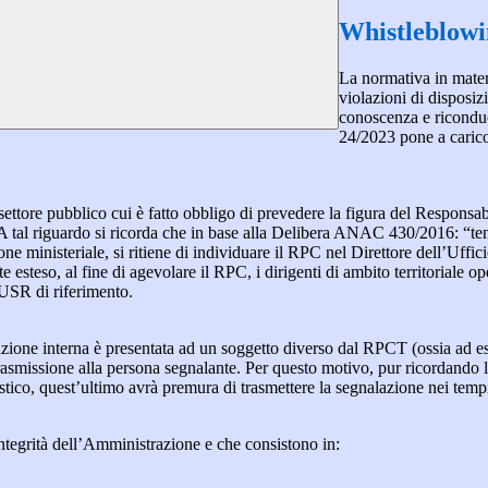
Whistleblow
La normativa in mater
violazioni di disposiz
conoscenza e riconduc
24/2023 pone a carico 
 settore pubblico cui è fatto obbligo di prevedere la figura del Respon
 A tal riguardo si ricorda che in base alla Delibera ANAC 430/2016: “tenu
ne ministeriale, si ritiene di individuare il RPC nel Direttore dell’Uffici
 esteso, al fine di agevolare il RPC, i dirigenti di ambito territoriale o
’USR di riferimento.
azione interna è presentata ad un soggetto diverso dal RPCT (ossia ad ese
trasmissione alla persona segnalante. Per questo motivo, pur ricordand
lastico, quest’ultimo avrà premura di trasmettere la segnalazione nei tem
ntegrità dell’Amministrazione e che consistono in: