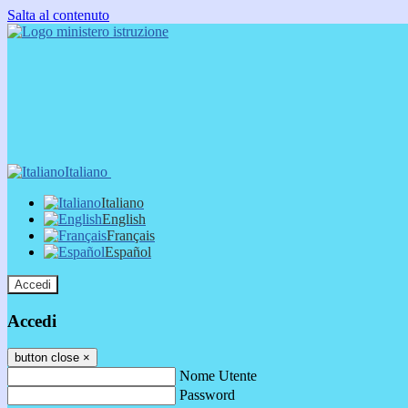
Salta al contenuto
Italiano
Italiano
English
Français
Español
Accedi
Accedi
button close
×
Nome Utente
Password