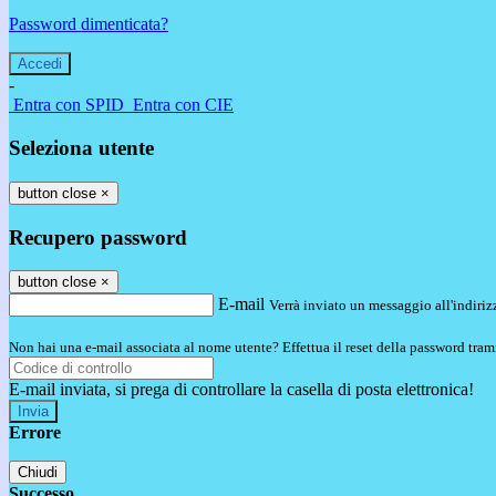
Password dimenticata?
-
Entra con SPID
Entra con CIE
Seleziona utente
button close
×
Recupero password
button close
×
E-mail
Verrà inviato un messaggio all'indirizz
Non hai una e-mail associata al nome utente? Effettua il reset della password tram
E-mail inviata, si prega di controllare la casella di posta elettronica!
Errore
Chiudi
Successo