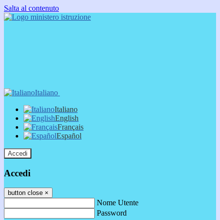
Salta al contenuto
Italiano
Italiano
English
Français
Español
Accedi
Accedi
button close
×
Nome Utente
Password