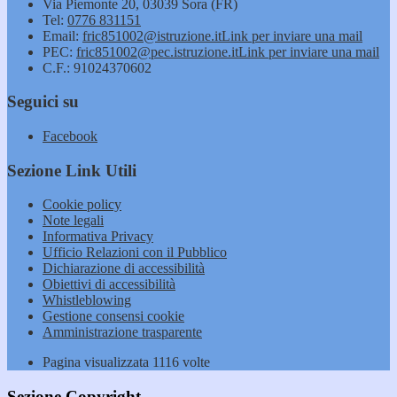
Via Piemonte 20, 03039 Sora (FR)
Tel:
0776 831151
Email:
fric851002@istruzione.it
Link per inviare una mail
PEC:
fric851002@pec.istruzione.it
Link per inviare una mail
C.F.: 91024370602
Seguici su
Facebook
Sezione Link Utili
Cookie policy
Note legali
Informativa Privacy
Ufficio Relazioni con il Pubblico
Dichiarazione di accessibilità
Obiettivi di accessibilità
Whistleblowing
Gestione consensi cookie
Amministrazione trasparente
Pagina visualizzata
1116
volte
Sezione Copyright