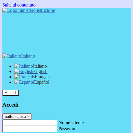
Salta al contenuto
Italiano
Italiano
English
Français
Español
Accedi
Accedi
button close
×
Nome Utente
Password