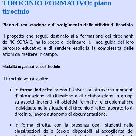
TIROCINIO FORMATIVO: piano
tirocinio
Piano
di
realizzazione
e
di
svolgimento
delle
attività
di
tirocinio
Il progetto che segue, destinato alla formazione dei tirocinanti
dell’IC SORA 3, ha lo
scopo di delineare le linee guida
del loro
percorso educativo
e
di
rendere esplicita la
complessità
delle
azioni
da
mettere
in campo.
Modalità
organizzative
del
tirocinio
Il
tirocinio
verrà
svolto:
in
forma
indiretta
presso
l’Università
attraverso
momenti
d’informazione,
di
riflessione
e
di
rielaborazione in gruppi
su aspetti inerenti gli obiettivi formativi e problematiche
individuate nelle
situazioni di
tirocinio
diretto; laboratorio
di
tirocinio,
lavoro
autonomo
di
documentazione.
in
forma
diretta,
con
la
presenza
degli
studenti
nelle
classi/sezioni
delle
Scuole
disponibili
all’accoglienza dei