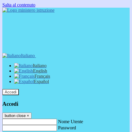
Salta al contenuto
Italiano
Italiano
English
Français
Español
Accedi
Accedi
button close
×
Nome Utente
Password