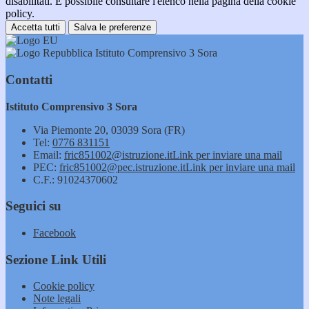
disabilitati. È possibile consultare l'elenco nella pagina della cookie
policy.
Accetta tutti
Salva le preferenze
Istituto Comprensivo 3 Sora
Contatti
Istituto Comprensivo 3 Sora
Via Piemonte 20, 03039 Sora (FR)
Tel:
0776 831151
Email:
fric851002@istruzione.it
Link per inviare una mail
PEC:
fric851002@pec.istruzione.it
Link per inviare una mail
C.F.: 91024370602
Seguici su
Facebook
Sezione Link Utili
Cookie policy
Note legali