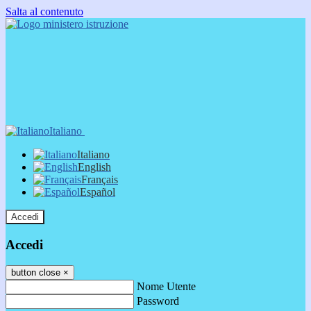
Salta al contenuto
Italiano
Italiano
English
Français
Español
Accedi
Accedi
button close
×
Nome Utente
Password