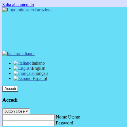
Salta al contenuto
Italiano
Italiano
English
Français
Español
Accedi
Accedi
button close
×
Nome Utente
Password