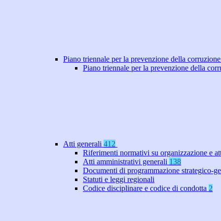
Piano triennale per la prevenzione della corruzione
Piano triennale per la prevenzione della co
Atti generali
412
Riferimenti normativi su organizzazione e at
Atti amministrativi generali
138
Documenti di programmazione strategico-ge
Statuti e leggi regionali
Codice disciplinare e codice di condotta
2