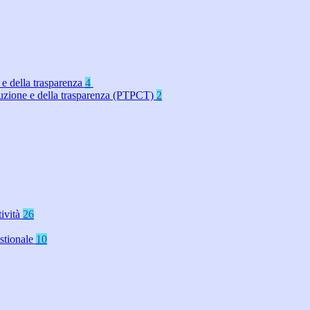
 e della trasparenza
4
rruzione e della trasparenza (PTPCT)
2
tività
26
stionale
10