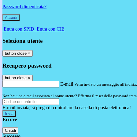
Password dimenticata?
-
Entra con SPID
Entra con CIE
Seleziona utente
button close
×
Recupero password
button close
×
E-mail
Verrà inviato un messaggio all'indirizz
Non hai una e-mail associata al nome utente? Effettua il reset della password tram
E-mail inviata, si prega di controllare la casella di posta elettronica!
Errore
Chiudi
Successo