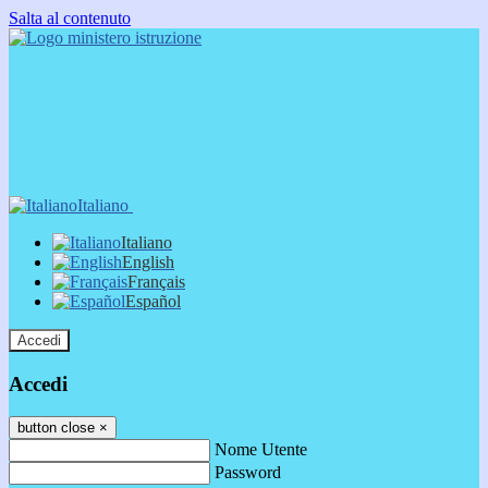
Salta al contenuto
Italiano
Italiano
English
Français
Español
Accedi
Accedi
button close
×
Nome Utente
Password