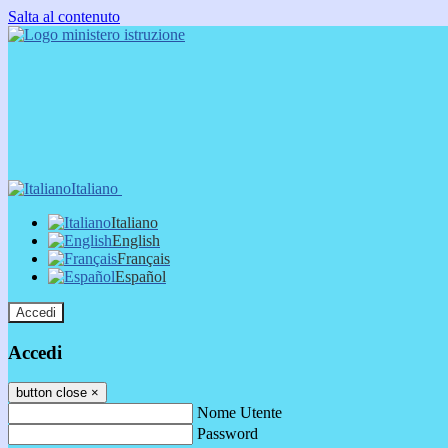
Salta al contenuto
Italiano
Italiano
English
Français
Español
Accedi
Accedi
button close
×
Nome Utente
Password