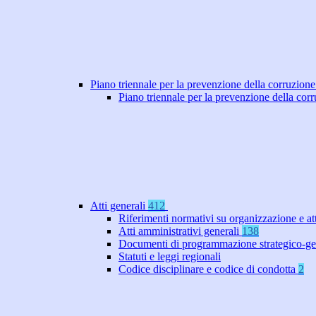
Piano triennale per la prevenzione della corruzione
Piano triennale per la prevenzione della co
Atti generali
412
Riferimenti normativi su organizzazione e at
Atti amministrativi generali
138
Documenti di programmazione strategico-ge
Statuti e leggi regionali
Codice disciplinare e codice di condotta
2