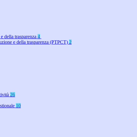
 e della trasparenza
4
rruzione e della trasparenza (PTPCT)
2
tività
26
stionale
10