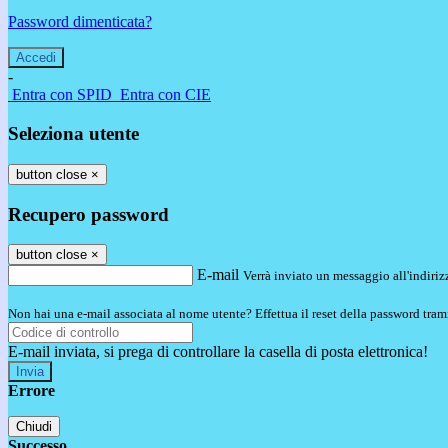
Password dimenticata?
-
Entra con SPID
Entra con CIE
Seleziona utente
button close
×
Recupero password
button close
×
E-mail
Verrà inviato un messaggio all'indirizz
Non hai una e-mail associata al nome utente? Effettua il reset della password tram
E-mail inviata, si prega di controllare la casella di posta elettronica!
Errore
Chiudi
Successo