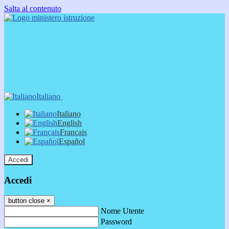
Salta al contenuto
Italiano
Italiano
English
Français
Español
Accedi
Accedi
button close
×
Nome Utente
Password