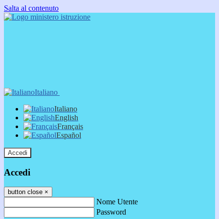
Salta al contenuto
Italiano
Italiano
English
Français
Español
Accedi
Accedi
button close
×
Nome Utente
Password