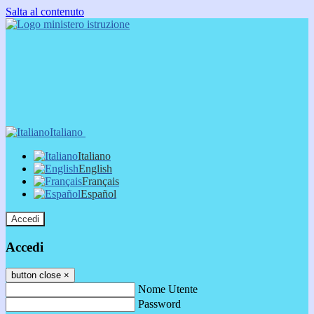
Salta al contenuto
Italiano
Italiano
English
Français
Español
Accedi
Accedi
button close
×
Nome Utente
Password