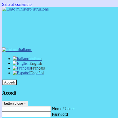
Salta al contenuto
Italiano
Italiano
English
Français
Español
Accedi
Accedi
button close
×
Nome Utente
Password