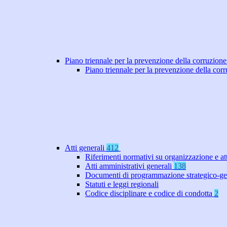
Piano triennale per la prevenzione della corruzione
Piano triennale per la prevenzione della co
Atti generali
412
Riferimenti normativi su organizzazione e at
Atti amministrativi generali
138
Documenti di programmazione strategico-ge
Statuti e leggi regionali
Codice disciplinare e codice di condotta
2