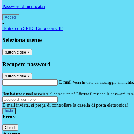
Password dimenticata?
-
Entra con SPID
Entra con CIE
Seleziona utente
button close
×
Recupero password
button close
×
E-mail
Verrà inviato un messaggio all'indirizz
Non hai una e-mail associata al nome utente? Effettua il reset della password tram
E-mail inviata, si prega di controllare la casella di posta elettronica!
Errore
Chiudi
Successo