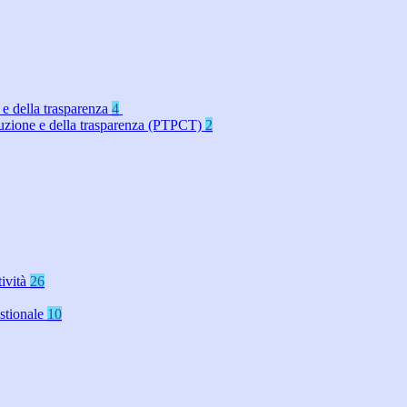
 e della trasparenza
4
rruzione e della trasparenza (PTPCT)
2
tività
26
stionale
10