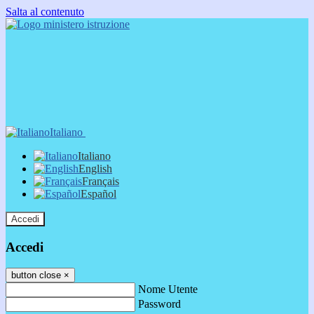
Salta al contenuto
Italiano
Italiano
English
Français
Español
Accedi
Accedi
button close
×
Nome Utente
Password