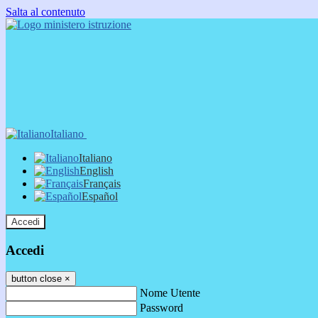
Salta al contenuto
Italiano
Italiano
English
Français
Español
Accedi
Accedi
button close
×
Nome Utente
Password