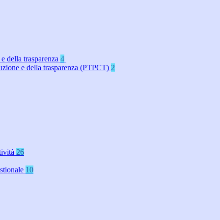
 e della trasparenza
4
rruzione e della trasparenza (PTPCT)
2
tività
26
stionale
10