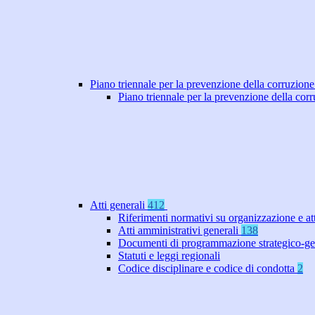
Piano triennale per la prevenzione della corruzione
Piano triennale per la prevenzione della co
Atti generali
412
Riferimenti normativi su organizzazione e at
Atti amministrativi generali
138
Documenti di programmazione strategico-ge
Statuti e leggi regionali
Codice disciplinare e codice di condotta
2