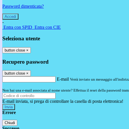
Password dimenticata?
-
Entra con SPID
Entra con CIE
Seleziona utente
button close
×
Recupero password
button close
×
E-mail
Verrà inviato un messaggio all'indirizz
Non hai una e-mail associata al nome utente? Effettua il reset della password tram
E-mail inviata, si prega di controllare la casella di posta elettronica!
Errore
Chiudi
Successo