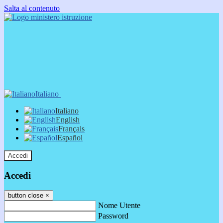
Salta al contenuto
Italiano
Italiano
English
Français
Español
Accedi
Accedi
button close
×
Nome Utente
Password