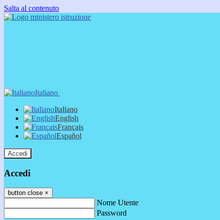
Salta al contenuto
Italiano
Italiano
English
Français
Español
Accedi
Accedi
button close
×
Nome Utente
Password