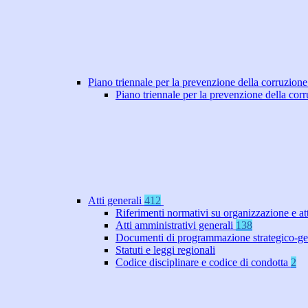
Piano triennale per la prevenzione della corruzione
Piano triennale per la prevenzione della co
Atti generali
412
Riferimenti normativi su organizzazione e at
Atti amministrativi generali
138
Documenti di programmazione strategico-ge
Statuti e leggi regionali
Codice disciplinare e codice di condotta
2