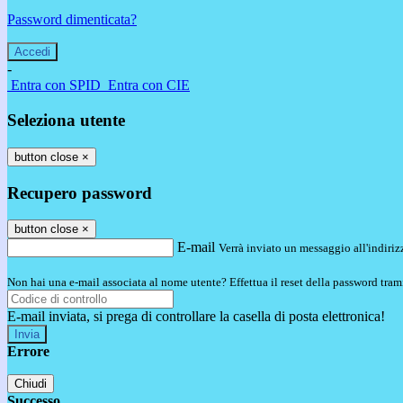
Password dimenticata?
-
Entra con SPID
Entra con CIE
Seleziona utente
button close
×
Recupero password
button close
×
E-mail
Verrà inviato un messaggio all'indirizz
Non hai una e-mail associata al nome utente? Effettua il reset della password tram
E-mail inviata, si prega di controllare la casella di posta elettronica!
Errore
Chiudi
Successo