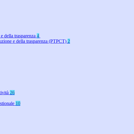
 e della trasparenza
4
rruzione e della trasparenza (PTPCT)
2
tività
26
stionale
10