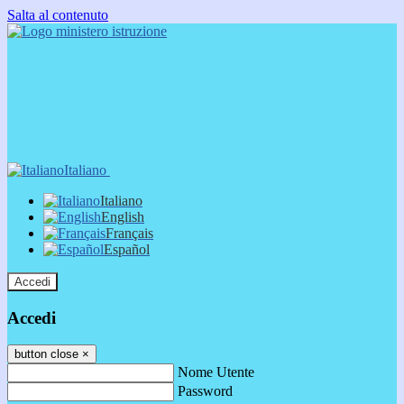
Salta al contenuto
Italiano
Italiano
English
Français
Español
Accedi
Accedi
button close
×
Nome Utente
Password