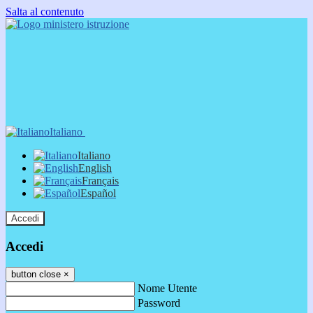
Salta al contenuto
Italiano
Italiano
English
Français
Español
Accedi
Accedi
button close
×
Nome Utente
Password