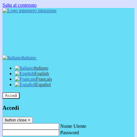
Salta al contenuto
Italiano
Italiano
English
Français
Español
Accedi
Accedi
button close
×
Nome Utente
Password