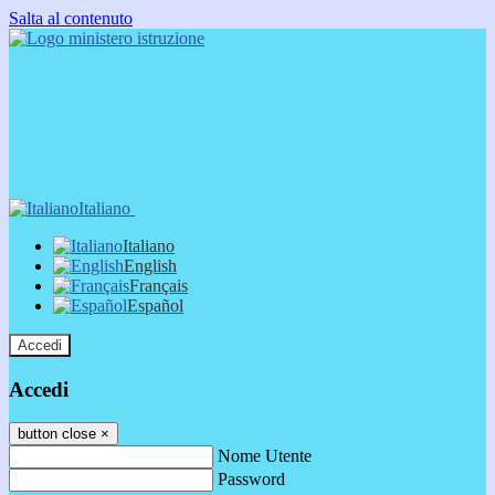
Salta al contenuto
Italiano
Italiano
English
Français
Español
Accedi
Accedi
button close
×
Nome Utente
Password