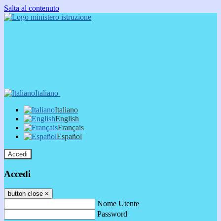
Salta al contenuto
Italiano
Italiano
English
Français
Español
Accedi
Accedi
button close
×
Nome Utente
Password