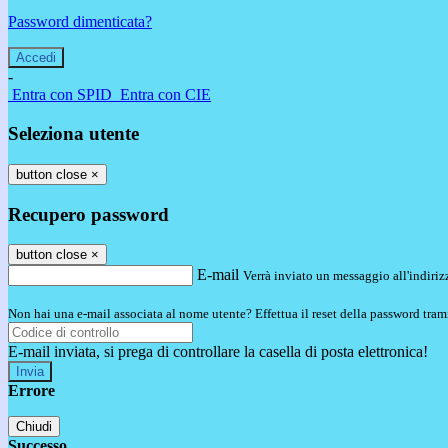
Password dimenticata?
-
Entra con SPID
Entra con CIE
Seleziona utente
button close
×
Recupero password
button close
×
E-mail
Verrà inviato un messaggio all'indirizz
Non hai una e-mail associata al nome utente? Effettua il reset della password tram
E-mail inviata, si prega di controllare la casella di posta elettronica!
Errore
Chiudi
Successo