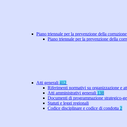
Piano triennale per la prevenzione della corruzione
Piano triennale per la prevenzione della co
Atti generali
412
Riferimenti normativi su organizzazione e at
Atti amministrativi generali
138
Documenti di programmazione strategico-ge
Statuti e leggi regionali
Codice disciplinare e codice di condotta
2