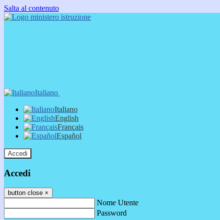
Salta al contenuto
Italiano
Italiano
English
Français
Español
Accedi
Accedi
button close
×
Nome Utente
Password