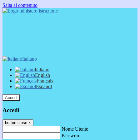
Salta al contenuto
Italiano
Italiano
English
Français
Español
Accedi
Accedi
button close
×
Nome Utente
Password