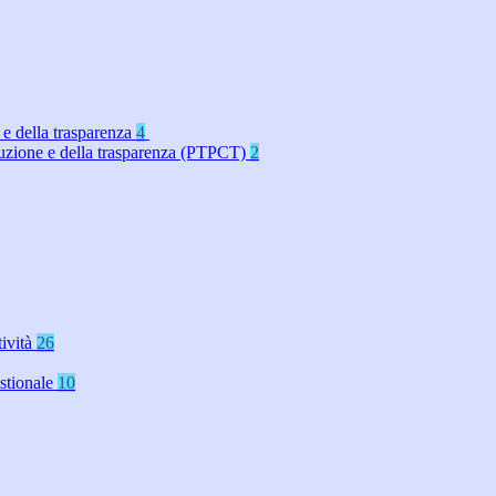
 e della trasparenza
4
rruzione e della trasparenza (PTPCT)
2
tività
26
stionale
10