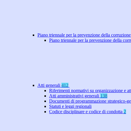
Piano triennale per la prevenzione della corruzione
Piano triennale per la prevenzione della co
Atti generali
412
Riferimenti normativi su organizzazione e at
Atti amministrativi generali
138
Documenti di programmazione strategico-ge
Statuti e leggi regionali
Codice disciplinare e codice di condotta
2