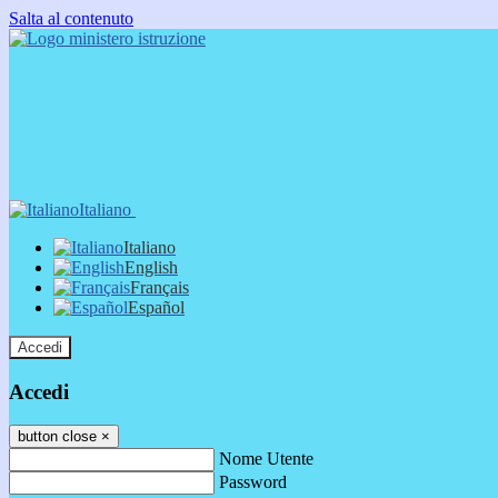
Salta al contenuto
Italiano
Italiano
English
Français
Español
Accedi
Accedi
button close
×
Nome Utente
Password