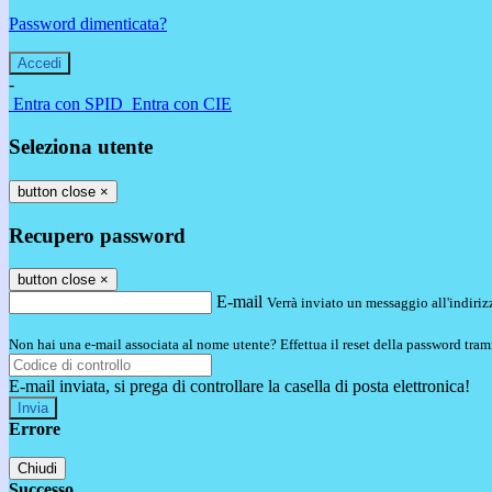
Password dimenticata?
-
Entra con SPID
Entra con CIE
Seleziona utente
button close
×
Recupero password
button close
×
E-mail
Verrà inviato un messaggio all'indirizz
Non hai una e-mail associata al nome utente? Effettua il reset della password tram
E-mail inviata, si prega di controllare la casella di posta elettronica!
Errore
Chiudi
Successo