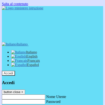
Salta al contenuto
Italiano
Italiano
English
Français
Español
Accedi
Accedi
button close
×
Nome Utente
Password