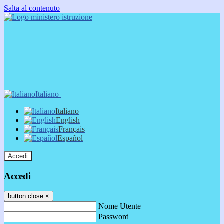
Salta al contenuto
Italiano
Italiano
English
Français
Español
Accedi
Accedi
button close
×
Nome Utente
Password