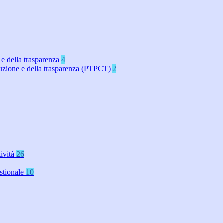
 e della trasparenza
4
rruzione e della trasparenza (PTPCT)
2
tività
26
stionale
10