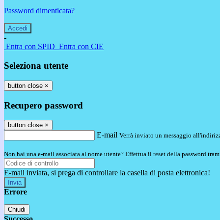
Password dimenticata?
-
Entra con SPID
Entra con CIE
Seleziona utente
button close
×
Recupero password
button close
×
E-mail
Verrà inviato un messaggio all'indirizz
Non hai una e-mail associata al nome utente? Effettua il reset della password tram
E-mail inviata, si prega di controllare la casella di posta elettronica!
Errore
Chiudi
Successo