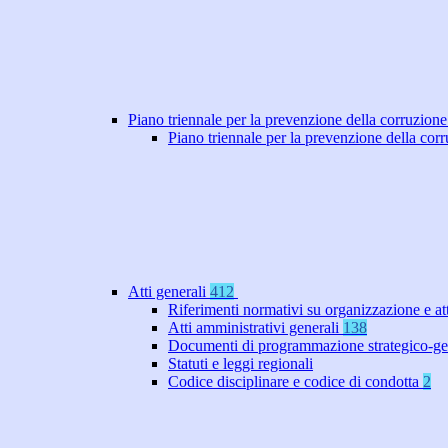
Piano triennale per la prevenzione della corruzione
Piano triennale per la prevenzione della co
Atti generali
412
Riferimenti normativi su organizzazione e at
Atti amministrativi generali
138
Documenti di programmazione strategico-ge
Statuti e leggi regionali
Codice disciplinare e codice di condotta
2