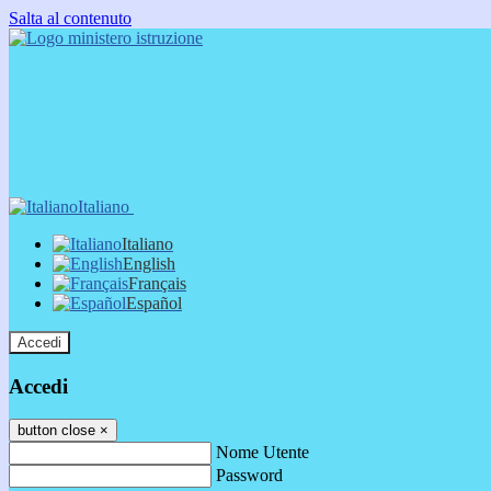
Salta al contenuto
Italiano
Italiano
English
Français
Español
Accedi
Accedi
button close
×
Nome Utente
Password