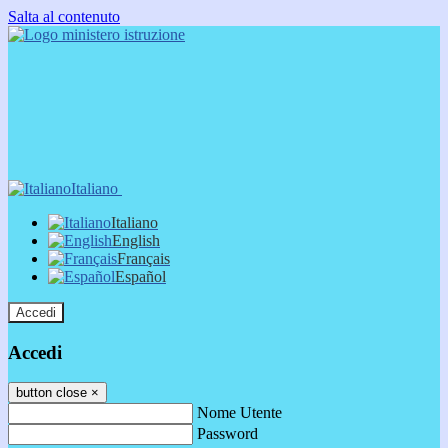
Salta al contenuto
Italiano
Italiano
English
Français
Español
Accedi
Accedi
button close
×
Nome Utente
Password