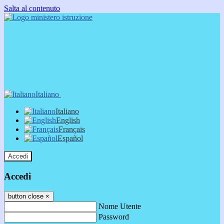
Salta al contenuto
Italiano
Italiano
English
Français
Español
Accedi
Accedi
button close
×
Nome Utente
Password